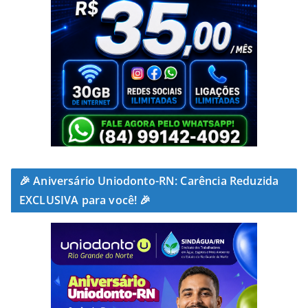
🎉 Aniversário Uniodonto-RN: Carência Reduzida
EXCLUSIVA para você! 🎉