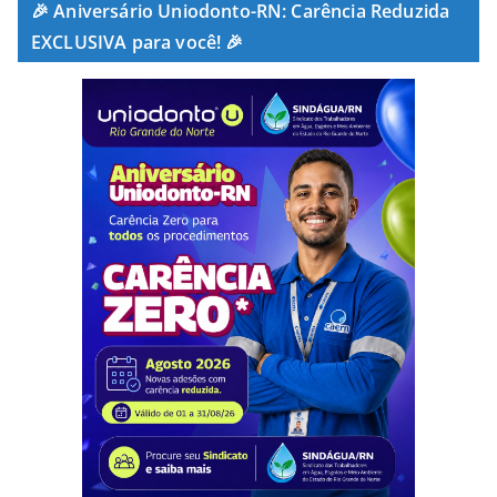
🎉 Aniversário Uniodonto-RN: Carência Reduzida
EXCLUSIVA para você! 🎉