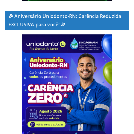
🎉 Aniversário Uniodonto-RN: Carência Reduzida
EXCLUSIVA para você! 🎉