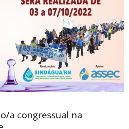
o/a congressual na
e