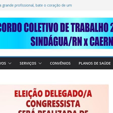
SOLIDARIEDADE: AJUDE O NOSSO
 RAIMUNDO DA CAERN!
a grande profissional, bate o coração de um
TRABALHADORES DO SINDÁGUA/RN! 📢
esente em importante debate com o Ministro
BRE A SABESP! 🚨
VOS
SERVIÇOS
CONVÊNIOS
PLANOS DE SAÚDE