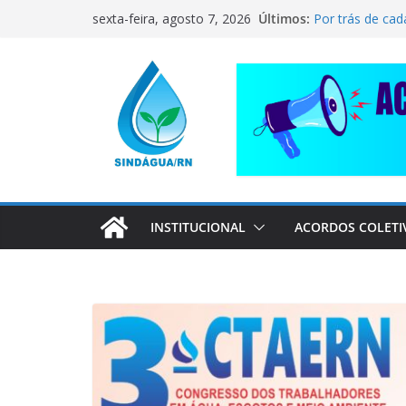
CORRENTE DE 
Pular
Últimos:
sexta-feira, agosto 7, 2026
COMPANHEIRO
para
Por trás de cad
pai dedicado
o
📢 ATENÇÃO, 
conteúdo
Sindágua/RN pr
Luiz Marinho!
ELE AVISOU SO
INSTITUCIONAL
ACORDOS COLETI