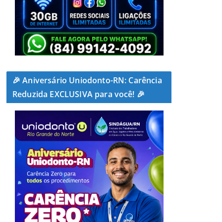
🎉 Aniversário Uniodonto-RN: Carência
Reduzida EXCLUSIVA para você! 🎉