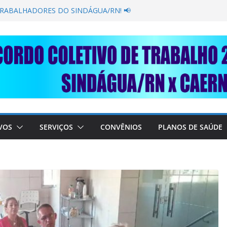
GANÂNCIA SECAR SUA TORNEIRA: UNIDOS
ÚBLICA
TRABALHADORES DO SINDÁGUA/RN! 📢
esente em importante debate com o Ministro
BRE A SABESP! 🚨
SOLIDARIEDADE: AJUDE O NOSSO
 RAIMUNDO DA CAERN!
VOS
SERVIÇOS
CONVÊNIOS
PLANOS DE SAÚDE