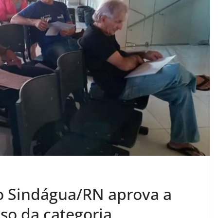
do Sindágua/RN aprova a
so da categoria