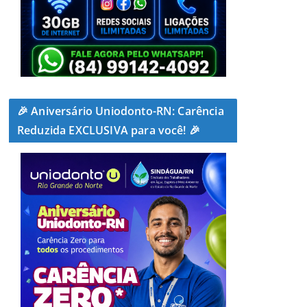
🎉 Aniversário Uniodonto-RN: Carência
Reduzida EXCLUSIVA para você! 🎉