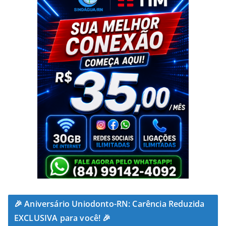
🎉 Aniversário Uniodonto-RN: Carência Reduzida
EXCLUSIVA para você! 🎉