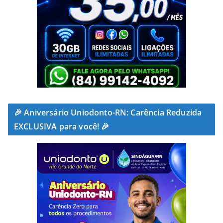
🎉 Aniversário Uniodonto-RN: Carência Reduzida
EXCLUSIVA para você! 🎉