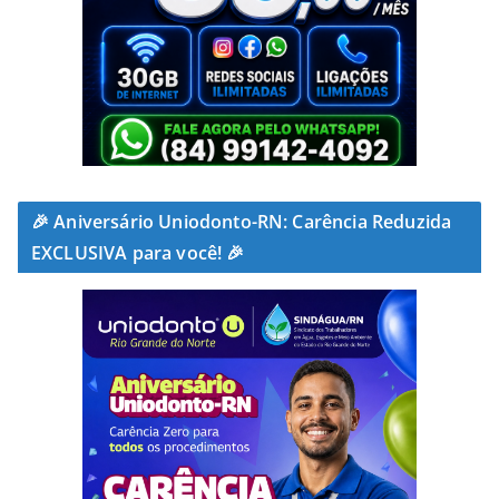
🎉 Aniversário Uniodonto-RN: Carência Reduzida
EXCLUSIVA para você! 🎉