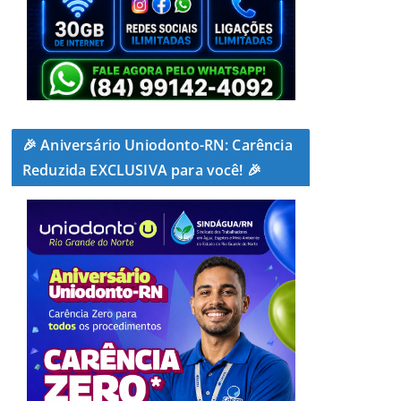
🎉 Aniversário Uniodonto-RN: Carência
Reduzida EXCLUSIVA para você! 🎉