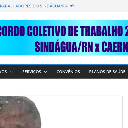
GANÂNCIA SECAR SUA TORNEIRA: UNIDOS
ÚBLICA
TRABALHADORES DO SINDÁGUA/RN! 📢
esente em importante debate com o Ministro
BRE A SABESP! 🚨
SOLIDARIEDADE: AJUDE O NOSSO
 RAIMUNDO DA CAERN!
VOS
SERVIÇOS
CONVÊNIOS
PLANOS DE SAÚDE