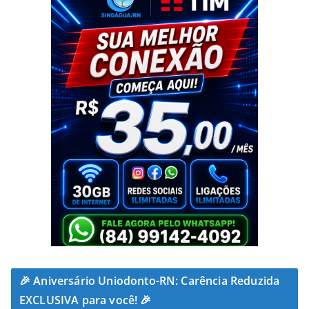
🎉 Aniversário Uniodonto-RN: Carência Reduzida
EXCLUSIVA para você! 🎉