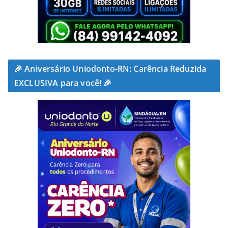
🎉 Aniversário Uniodonto-RN: Carência Reduzida
EXCLUSIVA para você! 🎉