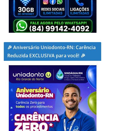
🎉 Aniversário Uniodonto-RN: Carência
Reduzida EXCLUSIVA para você! 🎉