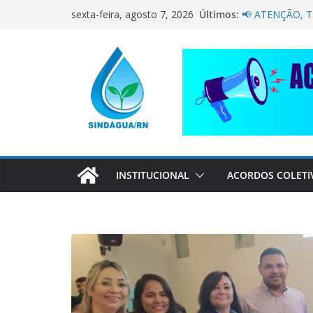
Pular
Últimos:
NÃO DEIXE A 
sexta-feira, agosto 7, 2026
para
PELA CAERN P
📢 ATENÇÃO, 
o
Sindágua/RN pr
conteúdo
Luiz Marinho!
ELE AVISOU SO
CORRENTE DE 
COMPANHEIRO
INSTITUCIONAL
ACORDOS COLETI