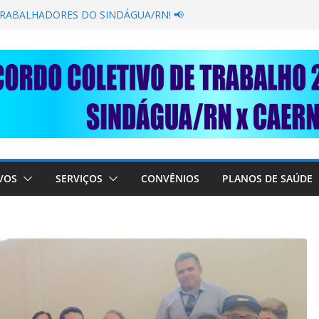
GANÂNCIA SECAR SUA TORNEIRA: UNIDOS
ÚBLICA
TRABALHADORES DO SINDÁGUA/RN! 📢
esente em importante debate com o Ministro
BRE A SABESP! 🚨
SOLIDARIEDADE: AJUDE O NOSSO
 RAIMUNDO DA CAERN!
VOS
SERVIÇOS
CONVÊNIOS
PLANOS DE SAÚDE