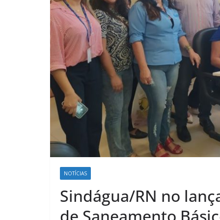
NOTÍCIAS
Sindágua/RN no lanç
de Saneamento Básic