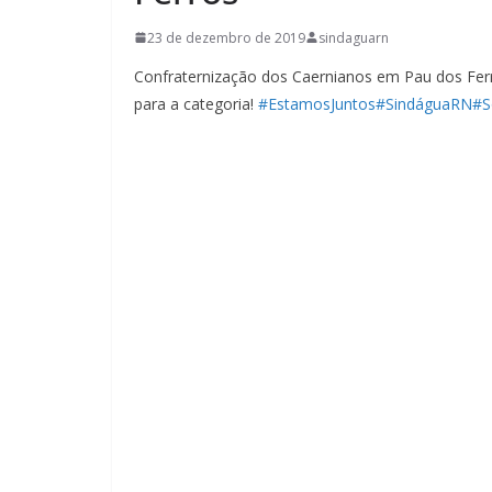
23 de dezembro de 2019
sindaguarn
Confraternização dos Caernianos em Pau dos Ferr
para a categoria!
#EstamosJuntos
#SindáguaRN
#S