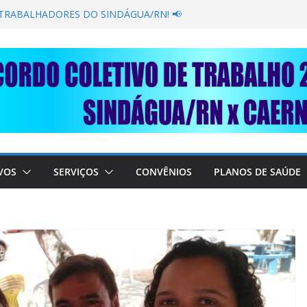
 GANÂNCIA SECAR SUA TORNEIRA: UNIDOS
PÚBLICA
 TRABALHADORES DO SINDÁGUA/RN! 📢
resente em importante debate com o Ministro
OBRE A SABESP! 🚨
 SOLIDARIEDADE: AJUDE O NOSSO
O RAIMUNDO DA CAERN!
VOS
SERVIÇOS
CONVÊNIOS
PLANOS DE SAÚDE