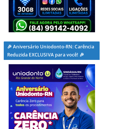
🎉 Aniversário Uniodonto-RN: Carência
Reduzida EXCLUSIVA para você! 🎉