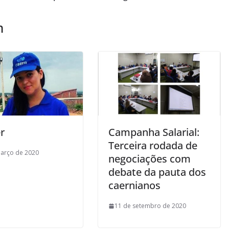
m
r
Campanha Salarial:
Terceira rodada de
arço de 2020
negociações com
debate da pauta dos
caernianos
11 de setembro de 2020