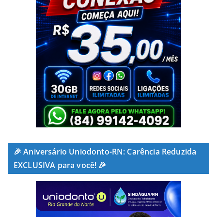
🎉 Aniversário Uniodonto-RN: Carência Reduzida
EXCLUSIVA para você! 🎉