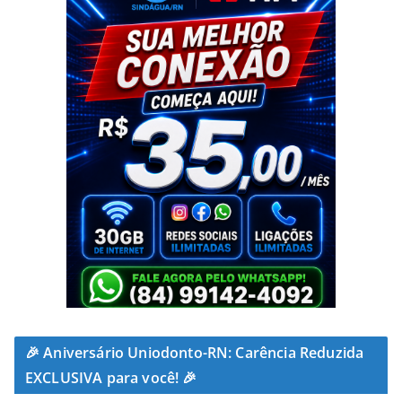
🎉 Aniversário Uniodonto-RN: Carência Reduzida
EXCLUSIVA para você! 🎉