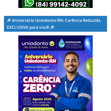
🎉 Aniversário Uniodonto-RN: Carência Reduzida
EXCLUSIVA para você! 🎉