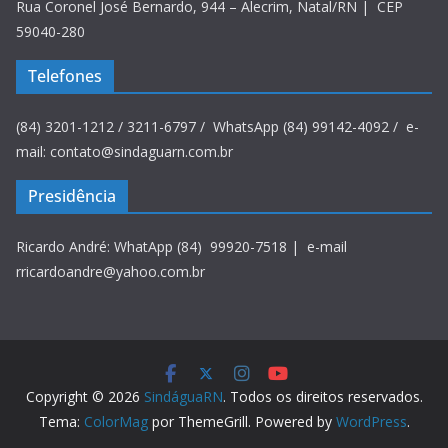
Rua Coronel José Bernardo, 944 – Alecrim, Natal/RN | CEP
59040-280
Telefones
(84) 3201-1212 / 3211-6797 / WhatsApp (84) 99142-4092 / e-
mail: contato@sindaguarn.com.br
Presidência
Ricardo André: WhatApp (84) 99920-7518 | e-mail
rricardoandre@yahoo.com.br
Copyright © 2026
SindáguaRN
. Todos os direitos reservados.
Tema:
ColorMag
por ThemeGrill. Powered by
WordPress
.