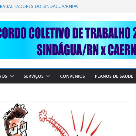
GANÂNCIA SECAR SUA TORNEIRA: UNIDOS
ÚBLICA
TRABALHADORES DO SINDÁGUA/RN! 📢
esente em importante debate com o Ministro
BRE A SABESP! 🚨
SOLIDARIEDADE: AJUDE O NOSSO
 RAIMUNDO DA CAERN!
VOS
SERVIÇOS
CONVÊNIOS
PLANOS DE SAÚDE