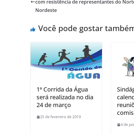
com resistência de representantes do Nort
Nordeste
Você pode gostar també
1ª Corrida da Água
Sindá
será realizada no dia
calen
24 de março
reuni
comis
25 de fevereiro de 2019
4 de ju