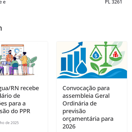
e e
PL 3261
m
gua/RN recebe
Convocação para
dário de
assembleia Geral
ões para a
Ordinária de
são do PPR
previsão
orçamentária para
nho de 2025
2026