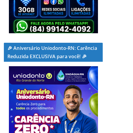
🎉 Aniversário Uniodonto-RN: Carência
Reduzida EXCLUSIVA para você! 🎉