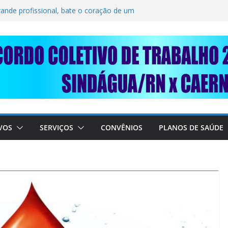
LIDARIEDADE: AJUDE O NOSSO
IMUNDO DA CAERN!
rande profissional, bate o coração de um
BALHADORES DO SINDÁGUA/RN! 📢
nte em importante debate com o Ministro
 A SABESP! 🚨
VOS
SERVIÇOS
CONVÊNIOS
PLANOS DE SAÚDE