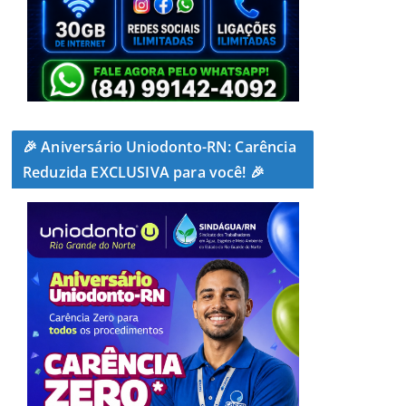
🎉 Aniversário Uniodonto-RN: Carência
Reduzida EXCLUSIVA para você! 🎉