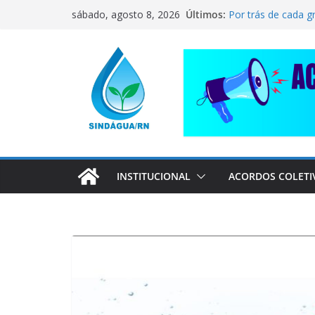
Pular
CORRENTE DE SO
Últimos:
sábado, agosto 8, 2026
COMPANHEIRO RA
para
Por trás de cada g
o
pai dedicado
conteúdo
📢 ATENÇÃO, TRA
Sindágua/RN prese
Luiz Marinho!
ELE AVISOU SOBRE
INSTITUCIONAL
ACORDOS COLETI