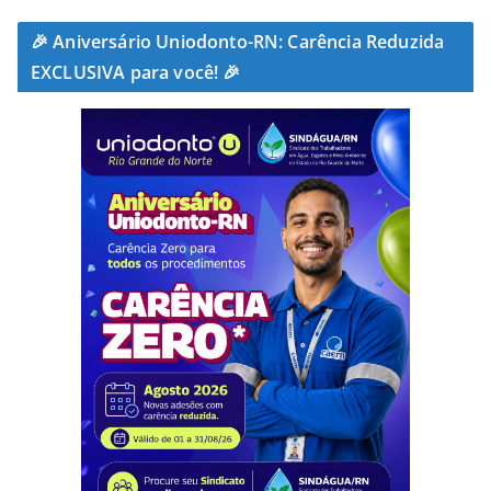
🎉 Aniversário Uniodonto-RN: Carência Reduzida
EXCLUSIVA para você! 🎉