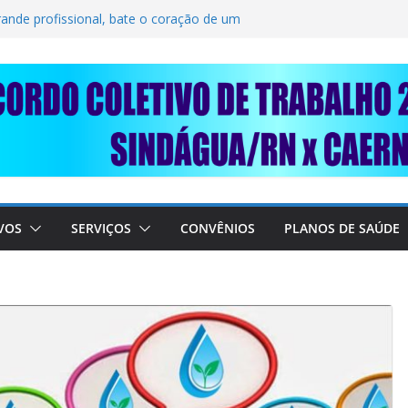
LIDARIEDADE: AJUDE O NOSSO
IMUNDO DA CAERN!
rande profissional, bate o coração de um
BALHADORES DO SINDÁGUA/RN! 📢
nte em importante debate com o Ministro
 A SABESP! 🚨
VOS
SERVIÇOS
CONVÊNIOS
PLANOS DE SAÚDE