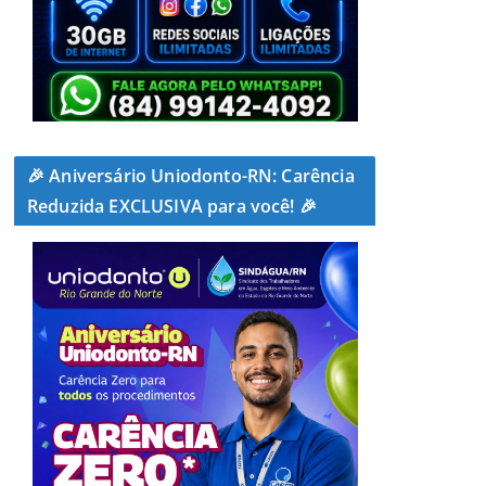
🎉 Aniversário Uniodonto-RN: Carência
Reduzida EXCLUSIVA para você! 🎉