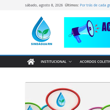
Pular
CORRENTE DE SO
Últimos:
sábado, agosto 8, 2026
COMPANHEIRO RA
para
Por trás de cada g
o
pai dedicado
📢 ATENÇÃO, TRA
conteúdo
Sindágua/RN prese
Luiz Marinho!
ELE AVISOU SOBRE
INSTITUCIONAL
ACORDOS COLETI