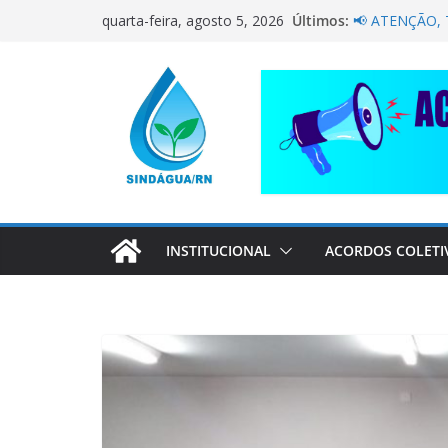
Pular
NÃO DEIXE A
Últimos:
quarta-feira, agosto 5, 2026
PELA CAERN 
para
📢 ATENÇÃO,
o
Sindágua/RN p
conteúdo
Luiz Marinho!
ELE AVISOU S
CORRENTE DE
COMPANHEIR
INSTITUCIONAL
ACORDOS COLETI