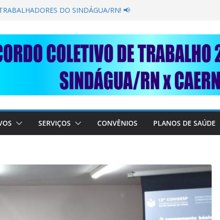
 GANÂNCIA SECAR SUA TORNEIRA: UNIDOS
PÚBLICA
 TRABALHADORES DO SINDÁGUA/RN! 📢
resente em importante debate com o Ministro
OBRE A SABESP! 🚨
 SOLIDARIEDADE: AJUDE O NOSSO
O RAIMUNDO DA CAERN!
VOS
SERVIÇOS
CONVÊNIOS
PLANOS DE SAÚDE