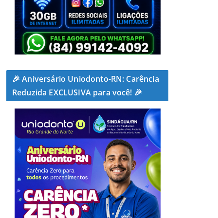
🎉 Aniversário Uniodonto-RN: Carência
Reduzida EXCLUSIVA para você! 🎉