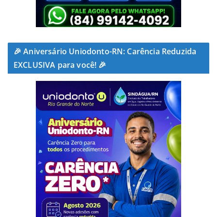
🎉 Aniversário Uniodonto-RN: Carência Reduzida
EXCLUSIVA para você! 🎉