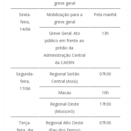
greve geral
Sexta-
Mobilização para a
Pela manhã
feira,
greve geral
14/06
Greve Geral: Ato
13h
público em frente ao
prédio da
Administração Central
da CAERN
Segunda-
Regional Sertão
07h30
feira,
Central (Assú)
17/06
Macau
10h
Regional Oeste
17h30
(Mossoró)
Terça-
Regional Alto Oeste
07h30
feira, dia
(Pau dos Ferros)