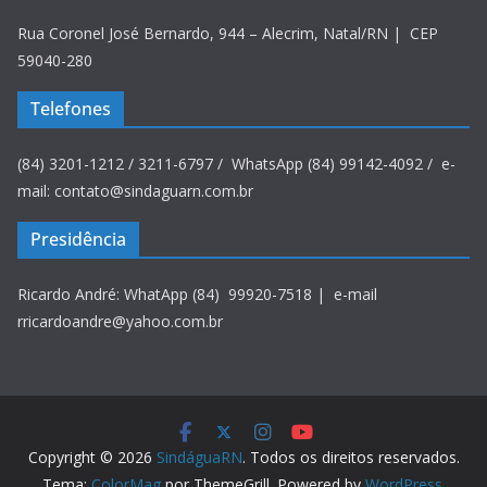
Rua Coronel José Bernardo, 944 – Alecrim, Natal/RN | CEP
59040-280
Telefones
(84) 3201-1212 / 3211-6797 / WhatsApp (84) 99142-4092 / e-
mail: contato@sindaguarn.com.br
Presidência
Ricardo André: WhatApp (84) 99920-7518 | e-mail
rricardoandre@yahoo.com.br
Copyright © 2026
SindáguaRN
. Todos os direitos reservados.
Tema:
ColorMag
por ThemeGrill. Powered by
WordPress
.