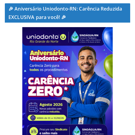
🎉 Aniversário Uniodonto-RN: Carência Reduzida
EXCLUSIVA para você! 🎉