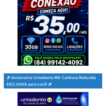
🎉 Aniversário Uniodonto-RN: Carência Reduzida
EXCLUSIVA para você! 🎉