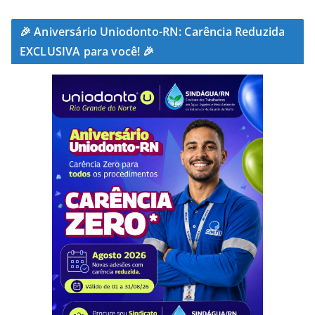
🎉 Aniversário Uniodonto-RN: Carência Reduzida
EXCLUSIVA para você! 🎉