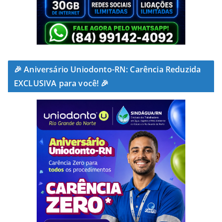
🎉 Aniversário Uniodonto-RN: Carência Reduzida
EXCLUSIVA para você! 🎉