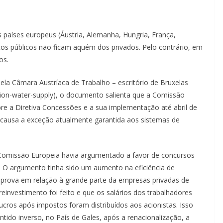
países europeus (Áustria, Alemanha, Hungria, França,
ços públicos não ficam aquém dos privados. Pelo contrário, em
os.
la Câmara Austríaca de Trabalho – escritório de Bruxelas
tion-water-supply), o documento salienta que a Comissão
bre a Diretiva Concessões e a sua implementação até abril de
 causa a exceção atualmente garantida aos sistemas de
 Comissão Europeia havia argumentado a favor de concursos
. O argumento tinha sido um aumento na eficiência de
rova em relação à grande parte da empresas privadas de
reinvestimento foi feito e que os salários dos trabalhadores
cros após impostos foram distribuídos aos acionistas. Isso
tido inverso, no País de Gales, após a renacionalização, a