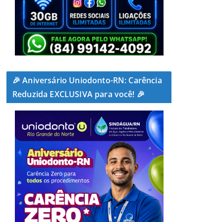
🎉 Aniversário Uniodonto-RN: Carência
Reduzida EXCLUSIVA para você! 🎉