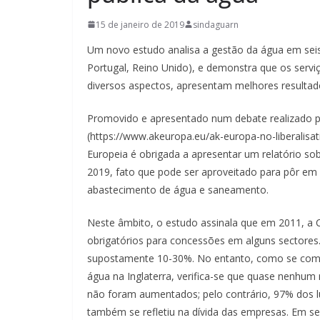
15 de janeiro de 2019
sindaguarn
Um novo estudo analisa a gestão da água em seis 
Portugal, Reino Unido), e demonstra que os servi
diversos aspectos, apresentam melhores resultad
Promovido e apresentado num debate realizado pe
(https://www.akeuropa.eu/ak-europa-no-liberalisa
Europeia é obrigada a apresentar um relatório so
2019, fato que pode ser aproveitado para pôr em
abastecimento de água e saneamento.
Neste âmbito, o estudo assinala que em 2011, a
obrigatórios para concessões em alguns sectores
supostamente 10-30%. No entanto, como se comp
água na Inglaterra, verifica-se que quase nenhum 
não foram aumentados; pelo contrário, 97% dos lu
também se refletiu na dívida das empresas. Em sen