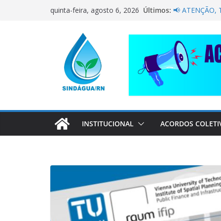
Pular
NÃO DEIXE A 
Últimos:
quinta-feira, agosto 6, 2026
para
PELA CAERN 
📢 ATENÇÃO,
o
Sindágua/RN p
conteúdo
Luiz Marinho!
ELE AVISOU S
CORRENTE DE
COMPANHEIRO
INSTITUCIONAL
ACORDOS COLETI