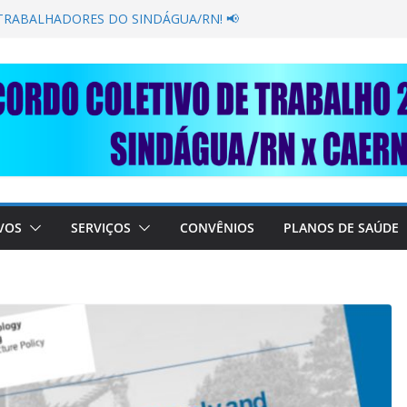
GANÂNCIA SECAR SUA TORNEIRA: UNIDOS
PÚBLICA
 TRABALHADORES DO SINDÁGUA/RN! 📢
resente em importante debate com o Ministro
OBRE A SABESP! 🚨
 SOLIDARIEDADE: AJUDE O NOSSO
 RAIMUNDO DA CAERN!
VOS
SERVIÇOS
CONVÊNIOS
PLANOS DE SAÚDE