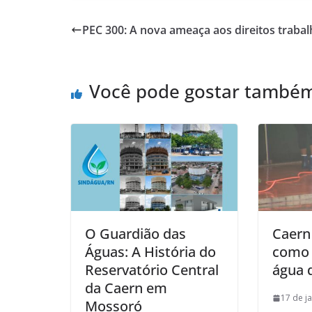
PEC 300: A nova ameaça aos direitos trabal
Você pode gostar també
O Guardião das
Caern
Águas: A História do
como 
Reservatório Central
água 
da Caern em
17 de j
Mossoró