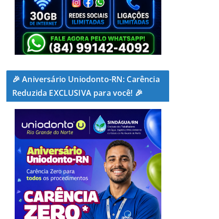
🎉 Aniversário Uniodonto-RN: Carência
Reduzida EXCLUSIVA para você! 🎉