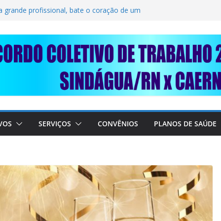
SOLIDARIEDADE: AJUDE O NOSSO
 RAIMUNDO DA CAERN!
a grande profissional, bate o coração de um
TRABALHADORES DO SINDÁGUA/RN! 📢
esente em importante debate com o Ministro
BRE A SABESP! 🚨
VOS
SERVIÇOS
CONVÊNIOS
PLANOS DE SAÚDE