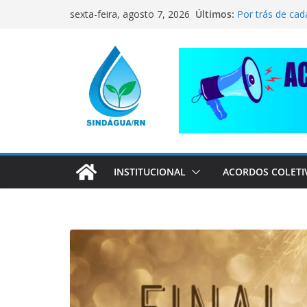
Pular
CORRENTE DE 
Últimos:
sexta-feira, agosto 7, 2026
COMPANHEIRO
para
Por trás de cad
o
pai dedicado
conteúdo
📢 ATENÇÃO, 
Sindágua/RN pr
Luiz Marinho!
ELE AVISOU SO
INSTITUCIONAL
ACORDOS COLETI