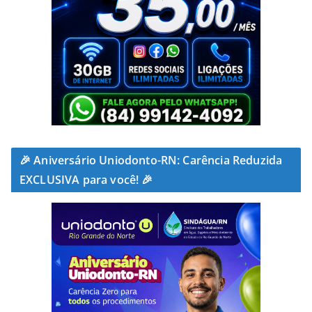
🎉 Aniversário Uniodonto-RN: Carência Reduzida
EXCLUSIVA para você! 🎉