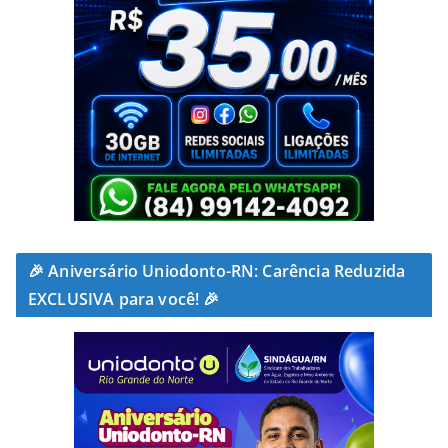
🎉 Aniversário Uniodonto-RN: Carência Reduzida
EXCLUSIVA para você! 🎉