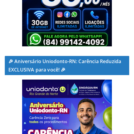
🎉 Aniversário Uniodonto-RN: Carência Reduzida
EXCLUSIVA para você! 🎉