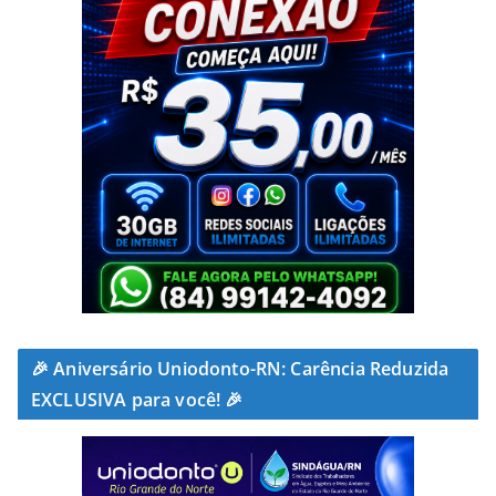
🎉 Aniversário Uniodonto-RN: Carência Reduzida
EXCLUSIVA para você! 🎉