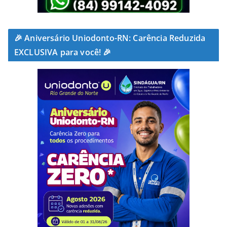
🎉 Aniversário Uniodonto-RN: Carência Reduzida
EXCLUSIVA para você! 🎉