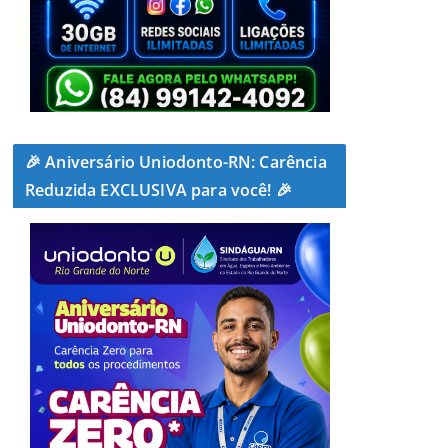
🎉 Aniversário Uniodonto-RN: Carência
Reduzida EXCLUSIVA para você! 🎉