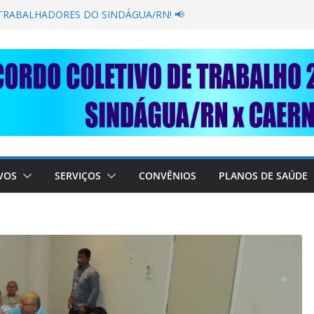
GANÂNCIA SECAR SUA TORNEIRA: UNIDOS
PÚBLICA
 TRABALHADORES DO SINDÁGUA/RN! 📢
resente em importante debate com o Ministro
OBRE A SABESP! 🚨
 SOLIDARIEDADE: AJUDE O NOSSO
 RAIMUNDO DA CAERN!
VOS
SERVIÇOS
CONVÊNIOS
PLANOS DE SAÚDE