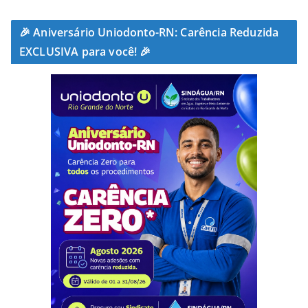
🎉 Aniversário Uniodonto-RN: Carência Reduzida
EXCLUSIVA para você! 🎉