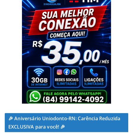
🎉 Aniversário Uniodonto-RN: Carência Reduzida
EXCLUSIVA para você! 🎉