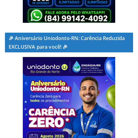
🎉 Aniversário Uniodonto-RN: Carência Reduzida
EXCLUSIVA para você! 🎉