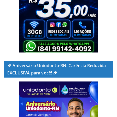
🎉 Aniversário Uniodonto-RN: Carência Reduzida
EXCLUSIVA para você! 🎉