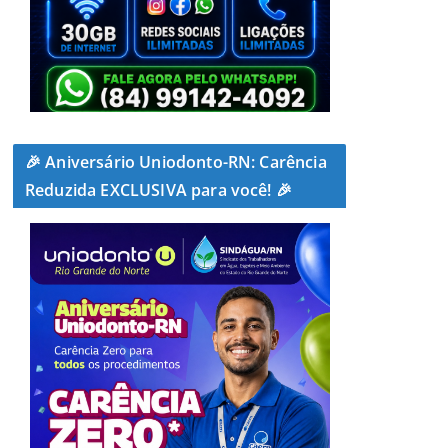
🎉 Aniversário Uniodonto-RN: Carência
Reduzida EXCLUSIVA para você! 🎉