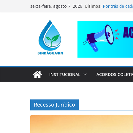
Pular
CORRENTE DE 
Últimos:
sexta-feira, agosto 7, 2026
COMPANHEIRO
para
Por trás de cad
o
pai dedicado
📢 ATENÇÃO, 
conteúdo
Sindágua/RN pr
Luiz Marinho!
ELE AVISOU SO
INSTITUCIONAL
ACORDOS COLETI
Recesso Jurídico