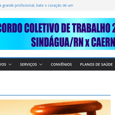
SOLIDARIEDADE: AJUDE O NOSSO
 RAIMUNDO DA CAERN!
a grande profissional, bate o coração de um
TRABALHADORES DO SINDÁGUA/RN! 📢
esente em importante debate com o Ministro
BRE A SABESP! 🚨
VOS
SERVIÇOS
CONVÊNIOS
PLANOS DE SAÚDE