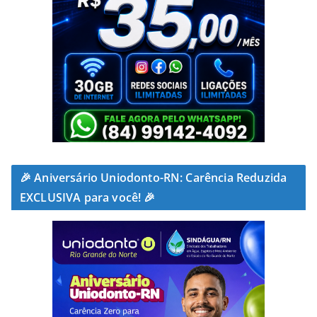
🎉 Aniversário Uniodonto-RN: Carência Reduzida
EXCLUSIVA para você! 🎉