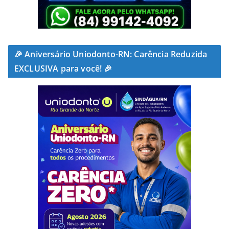
🎉 Aniversário Uniodonto-RN: Carência Reduzida
EXCLUSIVA para você! 🎉