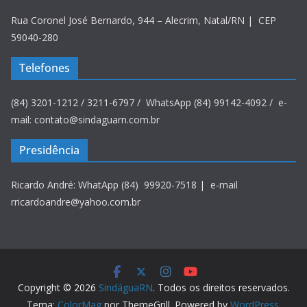
Rua Coronel José Bernardo, 944 – Alecrim, Natal/RN | CEP
59040-280
Telefones
(84) 3201-1212 / 3211-6797 / WhatsApp (84) 99142-4092 / e-
mail: contato@sindaguarn.com.br
Presidência
Ricardo André: WhatApp (84) 99920-7518 | e-mail
rricardoandre@yahoo.com.br
Copyright © 2026
SindáguaRN
. Todos os direitos reservados.
Tema:
ColorMag
por ThemeGrill. Powered by
WordPress
.