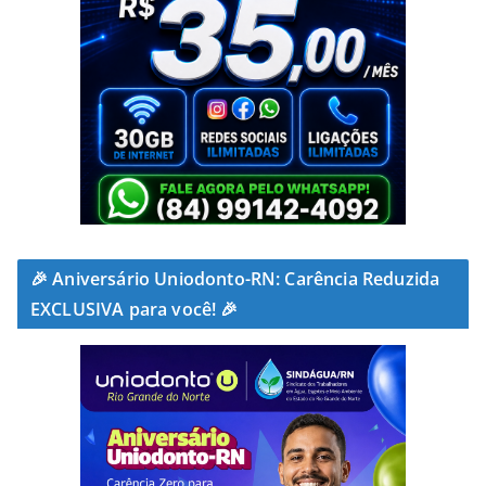
🎉 Aniversário Uniodonto-RN: Carência Reduzida
EXCLUSIVA para você! 🎉