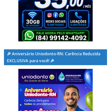
🎉 Aniversário Uniodonto-RN: Carência Reduzida
EXCLUSIVA para você! 🎉