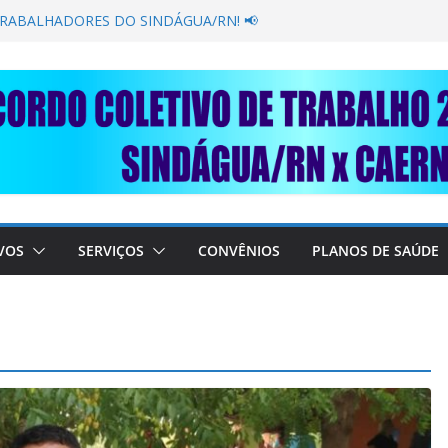
GANÂNCIA SECAR SUA TORNEIRA: UNIDOS
ÚBLICA
TRABALHADORES DO SINDÁGUA/RN! 📢
esente em importante debate com o Ministro
BRE A SABESP! 🚨
SOLIDARIEDADE: AJUDE O NOSSO
 RAIMUNDO DA CAERN!
VOS
SERVIÇOS
CONVÊNIOS
PLANOS DE SAÚDE