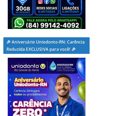
🎉 Aniversário Uniodonto-RN: Carência
Reduzida EXCLUSIVA para você! 🎉