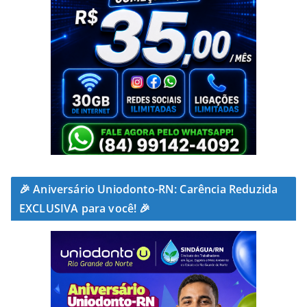
🎉 Aniversário Uniodonto-RN: Carência Reduzida
EXCLUSIVA para você! 🎉