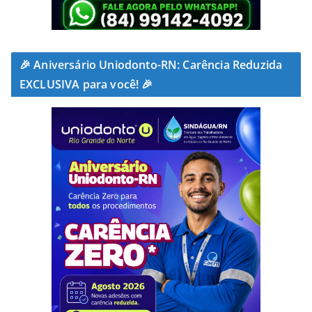
🎉 Aniversário Uniodonto-RN: Carência Reduzida
EXCLUSIVA para você! 🎉