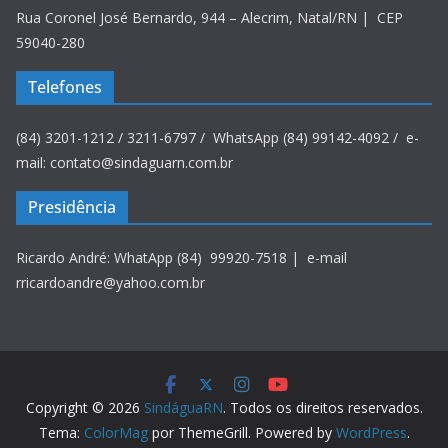
Rua Coronel José Bernardo, 944 – Alecrim, Natal/RN | CEP
59040-280
Telefones
(84) 3201-1212 / 3211-6797 / WhatsApp (84) 99142-4092 / e-
mail: contato@sindaguarn.com.br
Presidência
Ricardo André: WhatApp (84) 99920-7518 | e-mail
rricardoandre@yahoo.com.br
Copyright © 2026
SindáguaRN
. Todos os direitos reservados.
Tema:
ColorMag
por ThemeGrill. Powered by
WordPress
.