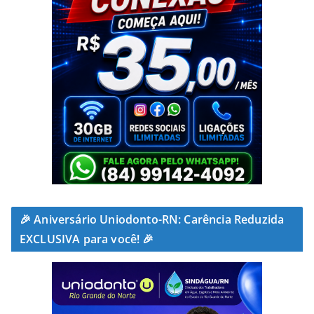
🎉 Aniversário Uniodonto-RN: Carência Reduzida
EXCLUSIVA para você! 🎉