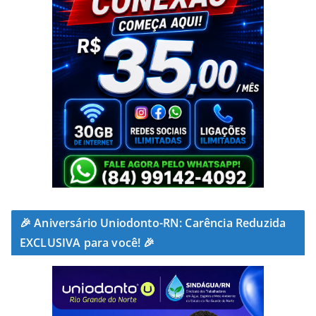
🎉 Aniversário Uniodonto-RN: Carência Reduzida
EXCLUSIVA para você! 🎉