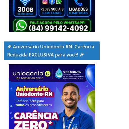
🎉 Aniversário Uniodonto-RN: Carência
Reduzida EXCLUSIVA para você! 🎉