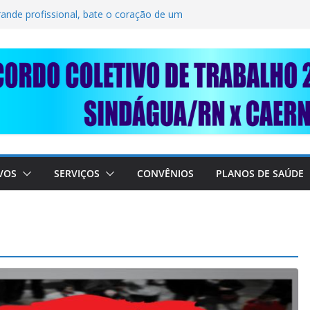
LIDARIEDADE: AJUDE O NOSSO
IMUNDO DA CAERN!
rande profissional, bate o coração de um
BALHADORES DO SINDÁGUA/RN! 📢
nte em importante debate com o Ministro
 A SABESP! 🚨
VOS
SERVIÇOS
CONVÊNIOS
PLANOS DE SAÚDE