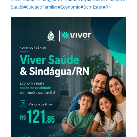
Saude
#CuidadoFamiliar
#Economia
#BemEstar
#RN