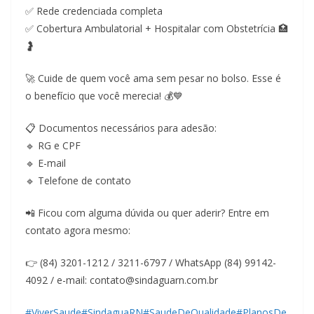
✅ Rede credenciada completa
✅ Cobertura Ambulatorial + Hospitalar com Obstetrícia 🏥
🤰
🚀 Cuide de quem você ama sem pesar no bolso. Esse é
o benefício que você merecia! 💰💙
📋 Documentos necessários para adesão:
🔹 RG e CPF
🔹 E-mail
🔹 Telefone de contato
📲 Ficou com alguma dúvida ou quer aderir? Entre em
contato agora mesmo:
👉 (84) 3201-1212 / 3211-6797 / WhatsApp (84) 99142-
4092 / e-mail: contato@sindaguarn.com.br
#ViverSaude
#SindaguaRN
#SaudeDeQualidade
#PlanosDe