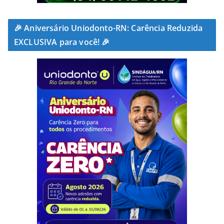
🎉 Aniversário Uniodonto-RN: Carência Reduzida
EXCLUSIVA para você! 🎉